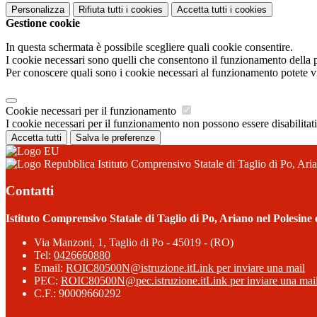
Personalizza
Rifiuta tutti
i cookies
Accetta tutti
i cookies
Gestione cookie
In questa schermata è possibile scegliere quali cookie consentire.
I cookie necessari sono quelli che consentono il funzionamento della pi
Per conoscere quali sono i cookie necessari al funzionamento potete v
Cookie necessari per il funzionamento
I cookie necessari per il funzionamento non possono essere disabilitati.
Accetta tutti
Salva le preferenze
Istituto Comprensivo Statale di Taglio di Po, Ari
Contatti
Istituto Comprensivo Statale di Taglio di Po, Ariano nel Polesine
Via Manzoni, 1, Taglio di Po - 45019 - (RO)
Tel:
0426660880
Email:
ROIC80500N@istruzione.it
Link per inviare una mail
PEC:
ROIC80500N@pec.istruzione.it
Link per inviare una mai
C.F.: 90009660292