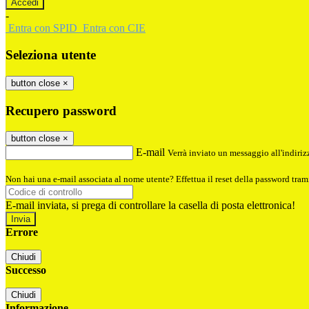
-
Entra con SPID
Entra con CIE
Seleziona utente
button close
×
Recupero password
button close
×
E-mail
Verrà inviato un messaggio all'indirizz
Non hai una e-mail associata al nome utente? Effettua il reset della password tram
E-mail inviata, si prega di controllare la casella di posta elettronica!
Errore
Chiudi
Successo
Chiudi
Informazione