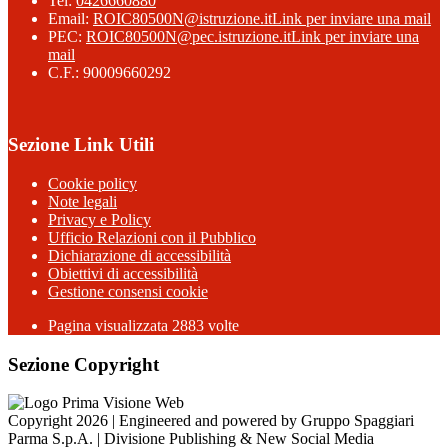
Tel:
0426660880
Email:
ROIC80500N@istruzione.it
Link per inviare una mail
PEC:
ROIC80500N@pec.istruzione.it
Link per inviare una
mail
C.F.: 90009660292
Sezione Link Utili
Cookie policy
Note legali
Privacy e Policy
Ufficio Relazioni con il Pubblico
Dichiarazione di accessibilità
Obiettivi di accessibilità
Gestione consensi cookie
Pagina visualizzata 2883 volte
Sezione Copyright
Copyright 2026 | Engineered and powered by Gruppo Spaggiari
Parma S.p.A. | Divisione Publishing & New Social Media