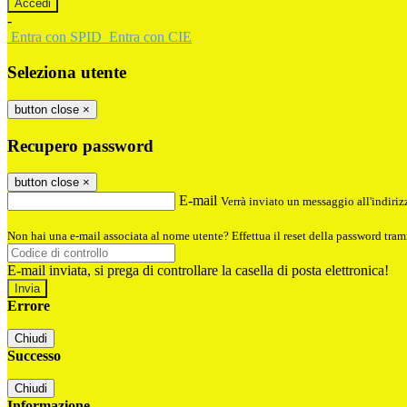
-
Entra con SPID
Entra con CIE
Seleziona utente
button close
×
Recupero password
button close
×
E-mail
Verrà inviato un messaggio all'indirizz
Non hai una e-mail associata al nome utente? Effettua il reset della password tram
E-mail inviata, si prega di controllare la casella di posta elettronica!
Errore
Chiudi
Successo
Chiudi
Informazione