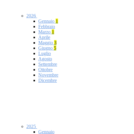
2026
Gennaio
1
Febbraio
Marzo
1
Aprile
Maggio
3
Giugno
5
Luglio
Agosto
Settembre
Ottobre
Novembre
Dicembre
2025
Gennaio