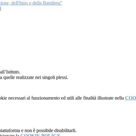
ione, dell'Inno e della Bandiera”
4
ll’Istituto.
 quelle realizzate nei singoli plessi.
kie necessari al funzionamento ed utili alle finalità illustrate nella
COO
attaforma e non è possibile disabilitarli.
isionare la
COOKIE POLICY
.