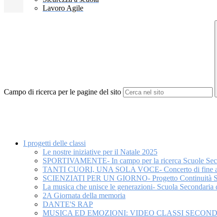
Lavoro Agile
Campo di ricerca per le pagine del sito
I progetti delle classi
Le nostre iniziative per il Natale 2025
SPORTIVAMENTE- In campo per la ricerca Scuole Second
TANTI CUORI, UNA SOLA VOCE- Concerto di fine anno 
SCIENZIATI PER UN GIORNO- Progetto Continuità Scuol
La musica che unisce le generazioni- Scuola Secondaria 
2A Giornata della memoria
DANTE'S RAP
MUSICA ED EMOZIONI: VIDEO CLASSI SECON