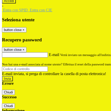
-
Entra con SPID
Entra con CIE
Seleziona utente
button close
×
Recupero password
button close
×
E-mail
Verrà inviato un messaggio all'indirizz
Non hai una e-mail associata al nome utente? Effettua il reset della password tram
E-mail inviata, si prega di controllare la casella di posta elettronica!
Errore
Chiudi
Successo
Chiudi
Informazione