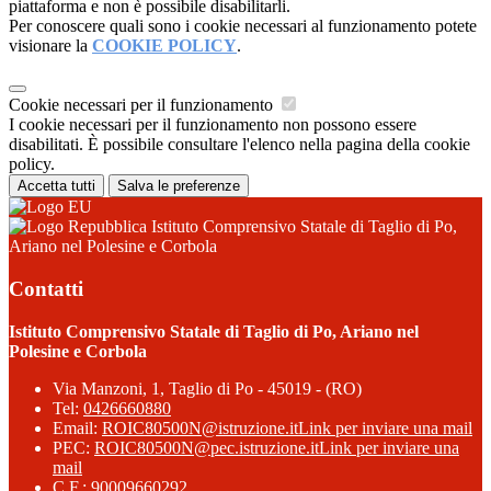
piattaforma e non è possibile disabilitarli.
Per conoscere quali sono i cookie necessari al funzionamento potete
visionare la
COOKIE POLICY
.
Cookie necessari per il funzionamento
I cookie necessari per il funzionamento non possono essere
disabilitati. È possibile consultare l'elenco nella pagina della cookie
policy.
Accetta tutti
Salva le preferenze
Istituto Comprensivo Statale di Taglio di Po,
Ariano nel Polesine e Corbola
Contatti
Istituto Comprensivo Statale di Taglio di Po, Ariano nel
Polesine e Corbola
Via Manzoni, 1, Taglio di Po - 45019 - (RO)
Tel:
0426660880
Email:
ROIC80500N@istruzione.it
Link per inviare una mail
PEC:
ROIC80500N@pec.istruzione.it
Link per inviare una
mail
C.F.: 90009660292