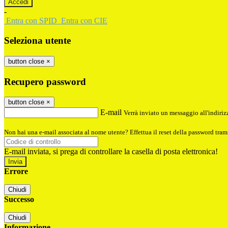
-
Entra con SPID
Entra con CIE
Seleziona utente
button close
×
Recupero password
button close
×
E-mail
Verrà inviato un messaggio all'indirizz
Non hai una e-mail associata al nome utente? Effettua il reset della password tram
E-mail inviata, si prega di controllare la casella di posta elettronica!
Errore
Chiudi
Successo
Chiudi
Informazione