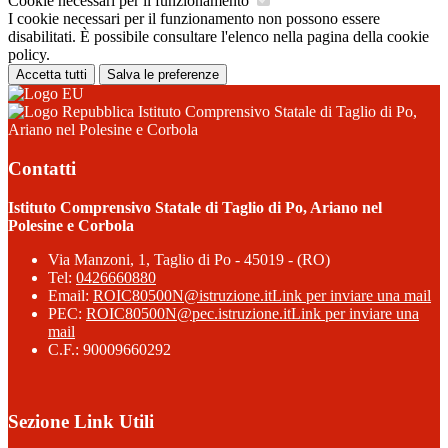
Cookie necessari per il funzionamento
I cookie necessari per il funzionamento non possono essere
disabilitati. È possibile consultare l'elenco nella pagina della cookie
policy.
Accetta tutti
Salva le preferenze
Istituto Comprensivo Statale di Taglio di Po,
Ariano nel Polesine e Corbola
Contatti
Istituto Comprensivo Statale di Taglio di Po, Ariano nel
Polesine e Corbola
Via Manzoni, 1, Taglio di Po - 45019 - (RO)
Tel:
0426660880
Email:
ROIC80500N@istruzione.it
Link per inviare una mail
PEC:
ROIC80500N@pec.istruzione.it
Link per inviare una
mail
C.F.: 90009660292
Sezione Link Utili