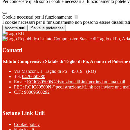
Per conoscere quali sono i cookie necessari al funzionamento potete v
Cookie necessari per il funzionamento
I cookie necessari per il funzionamento non possono essere disabilitati.
Accetta tutti
Salva le preferenze
Istituto Comprensivo Statale di Taglio di Po, Ari
Contatti
Istituto Comprensivo Statale di Taglio di Po, Ariano nel Polesine
Via Manzoni, 1, Taglio di Po - 45019 - (RO)
Tel:
0426660880
Email:
ROIC80500N@istruzione.it
Link per inviare una mail
PEC:
ROIC80500N@pec.istruzione.it
Link per inviare una mai
C.F.: 90009660292
Sezione Link Utili
Cookie policy
Note legali