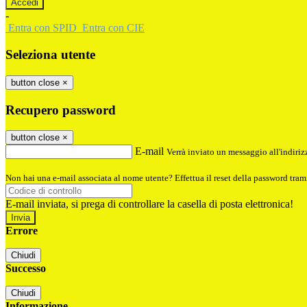
-
Entra con SPID
Entra con CIE
Seleziona utente
button close
×
Recupero password
button close
×
E-mail
Verrà inviato un messaggio all'indirizz
Non hai una e-mail associata al nome utente? Effettua il reset della password tram
E-mail inviata, si prega di controllare la casella di posta elettronica!
Errore
Chiudi
Successo
Chiudi
Informazione