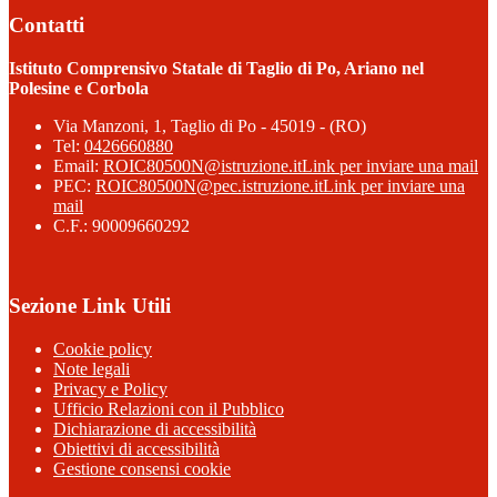
Contatti
Istituto Comprensivo Statale di Taglio di Po, Ariano nel
Polesine e Corbola
Via Manzoni, 1, Taglio di Po - 45019 - (RO)
Tel:
0426660880
Email:
ROIC80500N@istruzione.it
Link per inviare una mail
PEC:
ROIC80500N@pec.istruzione.it
Link per inviare una
mail
C.F.: 90009660292
Sezione Link Utili
Cookie policy
Note legali
Privacy e Policy
Ufficio Relazioni con il Pubblico
Dichiarazione di accessibilità
Obiettivi di accessibilità
Gestione consensi cookie