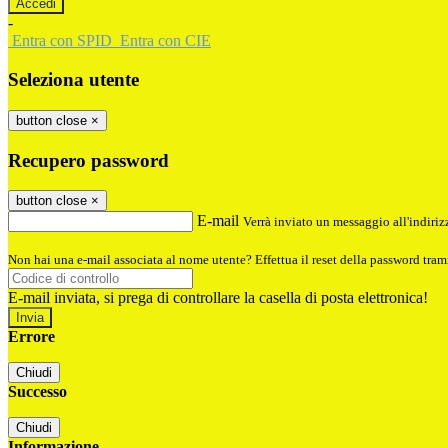
-
Entra con SPID
Entra con CIE
Seleziona utente
button close
×
Recupero password
button close
×
E-mail
Verrà inviato un messaggio all'indirizz
Non hai una e-mail associata al nome utente? Effettua il reset della password tram
E-mail inviata, si prega di controllare la casella di posta elettronica!
Errore
Chiudi
Successo
Chiudi
Informazione