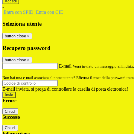
-
Entra con SPID
Entra con CIE
Seleziona utente
button close
×
Recupero password
button close
×
E-mail
Verrà inviato un messaggio all'indirizz
Non hai una e-mail associata al nome utente? Effettua il reset della password tram
E-mail inviata, si prega di controllare la casella di posta elettronica!
Errore
Chiudi
Successo
Chiudi
Informazione