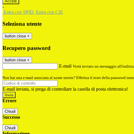
-
Entra con SPID
Entra con CIE
Seleziona utente
button close
×
Recupero password
button close
×
E-mail
Verrà inviato un messaggio all'indirizz
Non hai una e-mail associata al nome utente? Effettua il reset della password tram
E-mail inviata, si prega di controllare la casella di posta elettronica!
Errore
Chiudi
Successo
Chiudi
Informazione