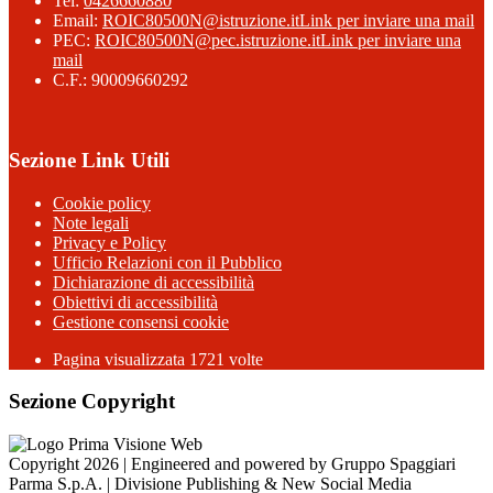
Tel:
0426660880
Email:
ROIC80500N@istruzione.it
Link per inviare una mail
PEC:
ROIC80500N@pec.istruzione.it
Link per inviare una
mail
C.F.: 90009660292
Sezione Link Utili
Cookie policy
Note legali
Privacy e Policy
Ufficio Relazioni con il Pubblico
Dichiarazione di accessibilità
Obiettivi di accessibilità
Gestione consensi cookie
Pagina visualizzata 1721 volte
Sezione Copyright
Copyright 2026 | Engineered and powered by Gruppo Spaggiari
Parma S.p.A. | Divisione Publishing & New Social Media