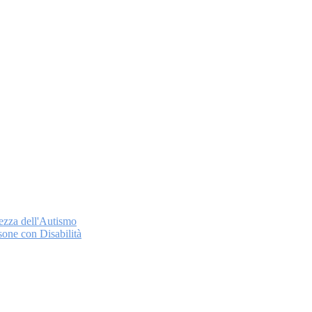
ezza dell'Autismo
sone con Disabilità