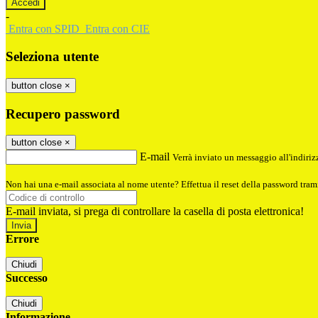
-
Entra con SPID
Entra con CIE
Seleziona utente
button close
×
Recupero password
button close
×
E-mail
Verrà inviato un messaggio all'indirizz
Non hai una e-mail associata al nome utente? Effettua il reset della password tram
E-mail inviata, si prega di controllare la casella di posta elettronica!
Errore
Chiudi
Successo
Chiudi
Informazione