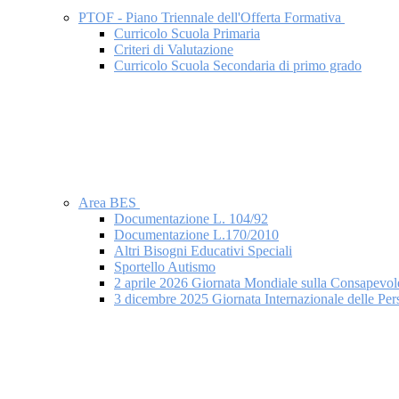
PTOF - Piano Triennale dell'Offerta Formativa
Curricolo Scuola Primaria
Criteri di Valutazione
Curricolo Scuola Secondaria di primo grado
Area BES
Documentazione L. 104/92
Documentazione L.170/2010
Altri Bisogni Educativi Speciali
Sportello Autismo
2 aprile 2026 Giornata Mondiale sulla Consapevol
3 dicembre 2025 Giornata Internazionale delle Per