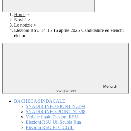
Home
>
Novità
>
Le notizie
>
Elezioni RSU 14-15-16 aprile 2025-Candidature ed elenchi
elettori
Menu di
navigazione
BACHECA SINDACALE
SNADIR INFO PIONT N. 399
SNADIR INFO-POINT N. 398
Verbale finale Elezioni RSU
Elezioni RSU Uil Scuola Rua
Elezioni RSU FLC CGIL