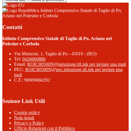
Istituto Comprensivo Statale di Taglio di Po,
Ariano nel Polesine e Corbola
Contatti
Istituto Comprensivo Statale di Taglio di Po, Ariano nel
Polesine e Corbola
Via Manzoni, 1, Taglio di Po - 45019 - (RO)
Tel:
0426660880
Email:
ROIC80500N@istruzione.it
Link per inviare una mail
PEC:
ROIC80500N@pec.istruzione.it
Link per inviare una
mail
C.F.: 90009660292
Sezione Link Utili
Cookie policy
Note legali
Privacy e Policy
Ufficio Relazioni con il Pubblico