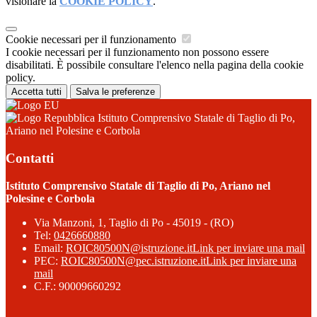
visionare la
COOKIE POLICY
.
Cookie necessari per il funzionamento
I cookie necessari per il funzionamento non possono essere
disabilitati. È possibile consultare l'elenco nella pagina della cookie
policy.
Accetta tutti
Salva le preferenze
Istituto Comprensivo Statale di Taglio di Po,
Ariano nel Polesine e Corbola
Contatti
Istituto Comprensivo Statale di Taglio di Po, Ariano nel
Polesine e Corbola
Via Manzoni, 1, Taglio di Po - 45019 - (RO)
Tel:
0426660880
Email:
ROIC80500N@istruzione.it
Link per inviare una mail
PEC:
ROIC80500N@pec.istruzione.it
Link per inviare una
mail
C.F.: 90009660292