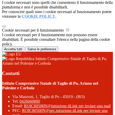
I cookie necessari sono quelli che consentono il funzionamento della
piattaforma e non è possibile disabilitarli.
Per conoscere quali sono i cookie necessari al funzionamento potete
visionare la
COOKIE POLICY
.
Cookie necessari per il funzionamento
I cookie necessari per il funzionamento non possono essere
disabilitati. È possibile consultare l'elenco nella pagina della cookie
policy.
Accetta tutti
Salva le preferenze
Istituto Comprensivo Statale di Taglio di Po,
Ariano nel Polesine e Corbola
Contatti
Istituto Comprensivo Statale di Taglio di Po, Ariano nel
Polesine e Corbola
Via Manzoni, 1, Taglio di Po - 45019 - (RO)
Tel:
0426660880
Email:
ROIC80500N@istruzione.it
Link per inviare una mail
PEC:
ROIC80500N@pec.istruzione.it
Link per inviare una