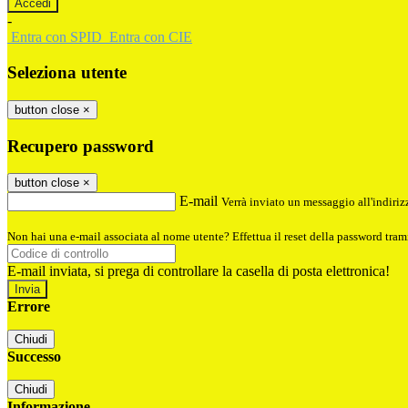
-
Entra con SPID
Entra con CIE
Seleziona utente
button close
×
Recupero password
button close
×
E-mail
Verrà inviato un messaggio all'indirizz
Non hai una e-mail associata al nome utente? Effettua il reset della password tram
E-mail inviata, si prega di controllare la casella di posta elettronica!
Errore
Chiudi
Successo
Chiudi
Informazione