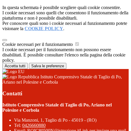
In questa schermata è possibile scegliere quali cookie consentire.
I cookie necessari sono quelli che consentono il funzionamento della
piattaforma e non è possibile disabilitarli.
Per conoscere quali sono i cookie necessari al funzionamento potete
visionare la
COOKIE POLICY
.
Cookie necessari per il funzionamento
I cookie necessari per il funzionamento non possono essere
disabilitati. È possibile consultare l'elenco nella pagina della cookie
policy.
Accetta tutti
Salva le preferenze
Istituto Comprensivo Statale di Taglio di Po,
Ariano nel Polesine e Corbola
Contatti
Istituto Comprensivo Statale di Taglio di Po, Ariano nel
Polesine e Corbola
Via Manzoni, 1, Taglio di Po - 45019 - (RO)
Tel:
0426660880
Email:
ROIC80500N@istruzione.it
Link per inviare una mail