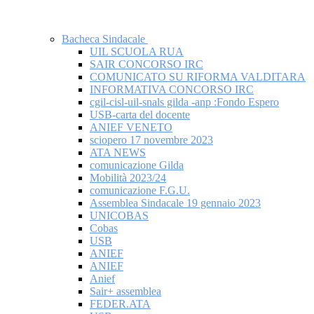
Bacheca Sindacale
UIL SCUOLA RUA
SAIR CONCORSO IRC
COMUNICATO SU RIFORMA VALDITARA
INFORMATIVA CONCORSO IRC
cgil-cisl-uil-snals gilda -anp :Fondo Espero
USB-carta del docente
ANIEF VENETO
sciopero 17 novembre 2023
ATA NEWS
comunicazione Gilda
Mobilità 2023/24
comunicazione F.G.U.
Assemblea Sindacale 19 gennaio 2023
UNICOBAS
Cobas
USB
ANIEF
ANIEF
Anief
Sair+ assemblea
FEDER.ATA