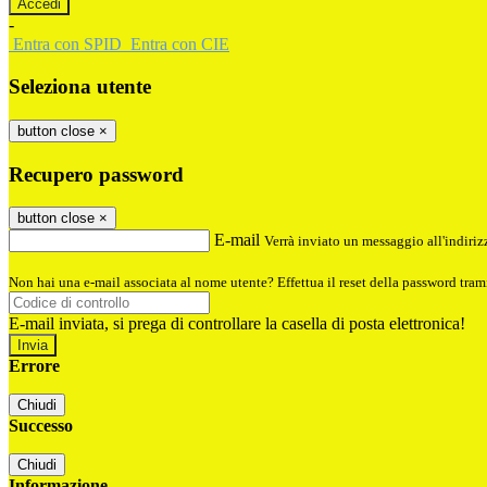
-
Entra con SPID
Entra con CIE
Seleziona utente
button close
×
Recupero password
button close
×
E-mail
Verrà inviato un messaggio all'indirizz
Non hai una e-mail associata al nome utente? Effettua il reset della password tram
E-mail inviata, si prega di controllare la casella di posta elettronica!
Errore
Chiudi
Successo
Chiudi
Informazione