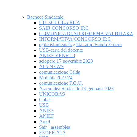
Bacheca Sindacale
UIL SCUOLA RUA
SAIR CONCORSO IRC
COMUNICATO SU RIFORMA VALDITARA
INFORMATIVA CONCORSO IRC
cgil-cisl-uil-snals gilda -anp :Fondo Espero
USB-carta del docente
ANIEF VENETO
sciopero 17 novembre 2023
ATA NEWS
comunicazione Gilda
Mobilità 2023/24
comunicazione F.G.U.
Assemblea Sindacale 19 gennaio 2023
UNICOBAS
Cobas
USB
ANIEF
ANIEF
Anief
Sair+ assemblea
FEDER.ATA