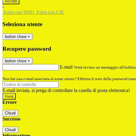
-
Entra con SPID
Entra con CIE
Seleziona utente
button close
×
Recupero password
button close
×
E-mail
Verrà inviato un messaggio all'indirizz
Non hai una e-mail associata al nome utente? Effettua il reset della password tram
E-mail inviata, si prega di controllare la casella di posta elettronica!
Errore
Chiudi
Successo
Chiudi
Informazione