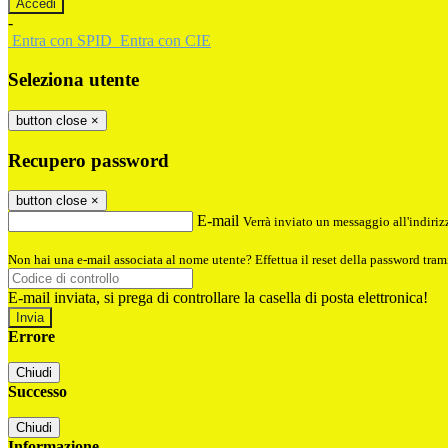
-
Entra con SPID
Entra con CIE
Seleziona utente
button close
×
Recupero password
button close
×
E-mail
Verrà inviato un messaggio all'indirizz
Non hai una e-mail associata al nome utente? Effettua il reset della password tram
E-mail inviata, si prega di controllare la casella di posta elettronica!
Errore
Chiudi
Successo
Chiudi
Informazione