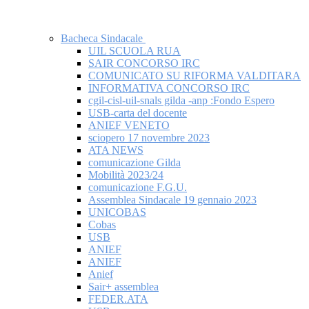
Bacheca Sindacale
UIL SCUOLA RUA
SAIR CONCORSO IRC
COMUNICATO SU RIFORMA VALDITARA
INFORMATIVA CONCORSO IRC
cgil-cisl-uil-snals gilda -anp :Fondo Espero
USB-carta del docente
ANIEF VENETO
sciopero 17 novembre 2023
ATA NEWS
comunicazione Gilda
Mobilità 2023/24
comunicazione F.G.U.
Assemblea Sindacale 19 gennaio 2023
UNICOBAS
Cobas
USB
ANIEF
ANIEF
Anief
Sair+ assemblea
FEDER.ATA