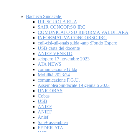
Bacheca Sindacale
UIL SCUOLA RUA
SAIR CONCORSO IRC
COMUNICATO SU RIFORMA VALDITARA
INFORMATIVA CONCORSO IRC
cgil-cisl-uil-snals gilda -anp :Fondo Espero
USB-carta del docente
ANIEF VENETO
sciopero 17 novembre 2023
ATA NEWS
comunicazione Gilda
Mobilità 2023/24
comunicazione F.G.U.
Assemblea Sindacale 19 gennaio 2023
UNICOBAS
Cobas
USB
ANIEF
ANIEF
Anief
Sair+ assemblea
FEDER.ATA