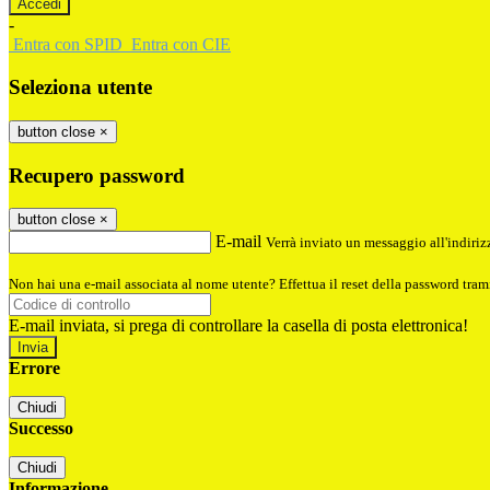
-
Entra con SPID
Entra con CIE
Seleziona utente
button close
×
Recupero password
button close
×
E-mail
Verrà inviato un messaggio all'indirizz
Non hai una e-mail associata al nome utente? Effettua il reset della password tram
E-mail inviata, si prega di controllare la casella di posta elettronica!
Errore
Chiudi
Successo
Chiudi
Informazione