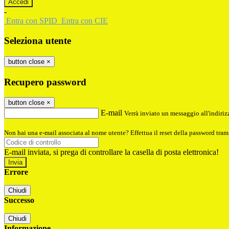
-
Entra con SPID
Entra con CIE
Seleziona utente
button close
×
Recupero password
button close
×
E-mail
Verrà inviato un messaggio all'indirizz
Non hai una e-mail associata al nome utente? Effettua il reset della password tram
E-mail inviata, si prega di controllare la casella di posta elettronica!
Errore
Chiudi
Successo
Chiudi
Informazione