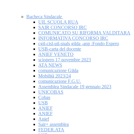
Bacheca Sindacale
UIL SCUOLA RUA
SAIR CONCORSO IRC
COMUNICATO SU RIFORMA VALDITARA
INFORMATIVA CONCORSO IRC
cgil-cisl-uil-snals gilda -anp :Fondo Espero
USB-carta del docente
ANIEF VENETO
sciopero 17 novembre 2023
ATA NEWS
comunicazione Gilda
Mobilità 2023/24
comunicazione F.G.U.
Assemblea Sindacale 19 gennaio 2023
UNICOBAS
Cobas
USB
ANIEF
ANIEF
Anief
Sair+ assemblea
FEDER.ATA