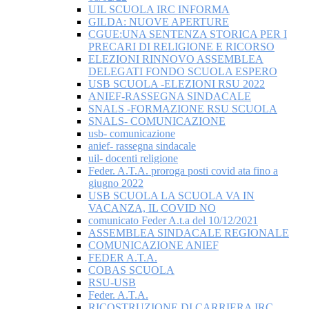
UIL SCUOLA IRC INFORMA
GILDA: NUOVE APERTURE
CGUE:UNA SENTENZA STORICA PER I
PRECARI DI RELIGIONE E RICORSO
ELEZIONI RINNOVO ASSEMBLEA
DELEGATI FONDO SCUOLA ESPERO
USB SCUOLA -ELEZIONI RSU 2022
ANIEF-RASSEGNA SINDACALE
SNALS -FORMAZIONE RSU SCUOLA
SNALS- COMUNICAZIONE
usb- comunicazione
anief- rassegna sindacale
uil- docenti religione
Feder. A.T.A. proroga posti covid ata fino a
giugno 2022
USB SCUOLA LA SCUOLA VA IN
VACANZA, IL COVID NO
comunicato Feder A.t.a del 10/12/2021
ASSEMBLEA SINDACALE REGIONALE
COMUNICAZIONE ANIEF
FEDER A.T.A.
COBAS SCUOLA
RSU-USB
Feder. A.T.A.
RICOSTRUZIONE DI CARRIERA IRC