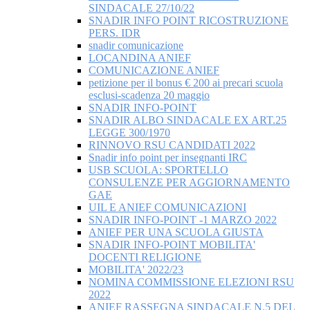
SINDACALE 27/10/22
SNADIR INFO POINT RICOSTRUZIONE
PERS. IDR
snadir comunicazione
LOCANDINA ANIEF
COMUNICAZIONE ANIEF
petizione per il bonus € 200 ai precari scuola
esclusi-scadenza 20 maggio
SNADIR INFO-POINT
SNADIR ALBO SINDACALE EX ART.25
LEGGE 300/1970
RINNOVO RSU CANDIDATI 2022
Snadir info point per insegnanti IRC
USB SCUOLA: SPORTELLO
CONSULENZE PER AGGIORNAMENTO
GAE
UIL E ANIEF COMUNICAZIONI
SNADIR INFO-POINT -1 MARZO 2022
ANIEF PER UNA SCUOLA GIUSTA
SNADIR INFO-POINT MOBILITA'
DOCENTI RELIGIONE
MOBILITA' 2022/23
NOMINA COMMISSIONE ELEZIONI RSU
2022
ANIEF RASSEGNA SINDACALE N.5 DEL