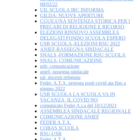
08/02/22
UIL SCUOLA IRC INFORMA
GILDA: NUOVE APERTURE
CGUE:UNA SENTENZA STORICA PER I
PRECARI DI RELIGIONE E RICORSO
ELEZIONI RINNOVO ASSEMBLEA
DELEGATI FONDO SCUOLA ESPERO
USB SCUOLA -ELEZIONI RSU 2022
ANIEF-RASSEGNA SINDACALE
SNALS -FORMAZIONE RSU SCUOLA
SNALS- COMUNICAZIONE
usb- comunicazione
anief- rassegna sindacale
uil- docenti religione
Feder. A.T.A. proroga posti covid ata fino a
giugno 2022
USB SCUOLA LA SCUOLA VA IN
VACANZA, IL COVID NO
comunicato Feder A.t.a del 10/12/2021
ASSEMBLEA SINDACALE REGIONALE
COMUNICAZIONE ANIEF
FEDER A.T.A.
COBAS SCUOLA
RSU-USB
Feder. A.T.A.