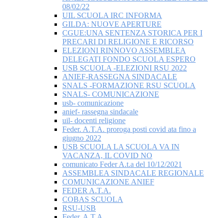
08/02/22
UIL SCUOLA IRC INFORMA
GILDA: NUOVE APERTURE
CGUE:UNA SENTENZA STORICA PER I
PRECARI DI RELIGIONE E RICORSO
ELEZIONI RINNOVO ASSEMBLEA
DELEGATI FONDO SCUOLA ESPERO
USB SCUOLA -ELEZIONI RSU 2022
ANIEF-RASSEGNA SINDACALE
SNALS -FORMAZIONE RSU SCUOLA
SNALS- COMUNICAZIONE
usb- comunicazione
anief- rassegna sindacale
uil- docenti religione
Feder. A.T.A. proroga posti covid ata fino a
giugno 2022
USB SCUOLA LA SCUOLA VA IN
VACANZA, IL COVID NO
comunicato Feder A.t.a del 10/12/2021
ASSEMBLEA SINDACALE REGIONALE
COMUNICAZIONE ANIEF
FEDER A.T.A.
COBAS SCUOLA
RSU-USB
Feder. A.T.A.