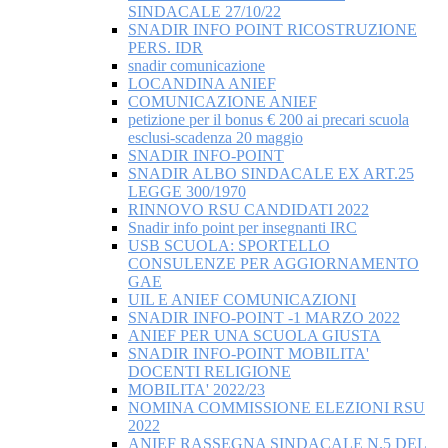
SINDACALE 27/10/22
SNADIR INFO POINT RICOSTRUZIONE
PERS. IDR
snadir comunicazione
LOCANDINA ANIEF
COMUNICAZIONE ANIEF
petizione per il bonus € 200 ai precari scuola
esclusi-scadenza 20 maggio
SNADIR INFO-POINT
SNADIR ALBO SINDACALE EX ART.25
LEGGE 300/1970
RINNOVO RSU CANDIDATI 2022
Snadir info point per insegnanti IRC
USB SCUOLA: SPORTELLO
CONSULENZE PER AGGIORNAMENTO
GAE
UIL E ANIEF COMUNICAZIONI
SNADIR INFO-POINT -1 MARZO 2022
ANIEF PER UNA SCUOLA GIUSTA
SNADIR INFO-POINT MOBILITA'
DOCENTI RELIGIONE
MOBILITA' 2022/23
NOMINA COMMISSIONE ELEZIONI RSU
2022
ANIEF RASSEGNA SINDACALE N.5 DEL