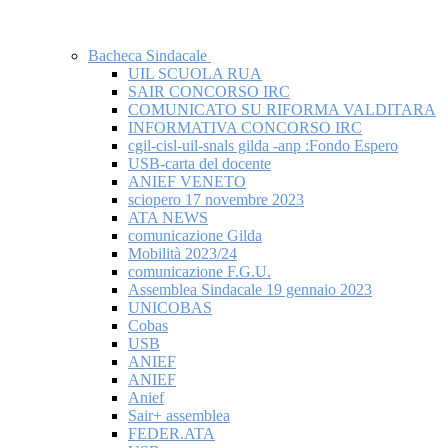
Bacheca Sindacale
UIL SCUOLA RUA
SAIR CONCORSO IRC
COMUNICATO SU RIFORMA VALDITARA
INFORMATIVA CONCORSO IRC
cgil-cisl-uil-snals gilda -anp :Fondo Espero
USB-carta del docente
ANIEF VENETO
sciopero 17 novembre 2023
ATA NEWS
comunicazione Gilda
Mobilità 2023/24
comunicazione F.G.U.
Assemblea Sindacale 19 gennaio 2023
UNICOBAS
Cobas
USB
ANIEF
ANIEF
Anief
Sair+ assemblea
FEDER.ATA