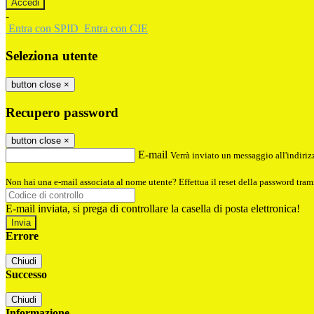
-
Entra con SPID
Entra con CIE
Seleziona utente
button close
×
Recupero password
button close
×
E-mail
Verrà inviato un messaggio all'indirizz
Non hai una e-mail associata al nome utente? Effettua il reset della password tram
E-mail inviata, si prega di controllare la casella di posta elettronica!
Errore
Chiudi
Successo
Chiudi
Informazione